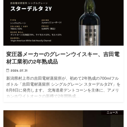
変圧器メーカーのグレーンウイスキー、吉田電
材工業初の2年熟成品
2026.07.31
新潟県村上市の吉田電材蒸留所が、初めて2年熟成の700mlフル
ボトル「吉田電材蒸留所 シングルグレーン スターデルタ2Y」を
8月8日に発売します。 北海道産デントコーンを主体に、アメリ
カンホワイトオークの新樽で2年間熟成...
ニュース