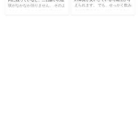
内に残っていると、二日酔いの症
えられます。 でも、せっかく飲み
状がなかなか治りません。 そのよ
会に出席するからには「みんなと
うなとき「サウナで汗を流せばお
一緒に気持ちよく酔いたい！」
酒が速く抜けるのでは？」と思い
「気持ち悪くならない方法を知り
つく方もいるかもしれません。 し
たい」と思...
かし、本当にその対策は正しいの
でしょ...