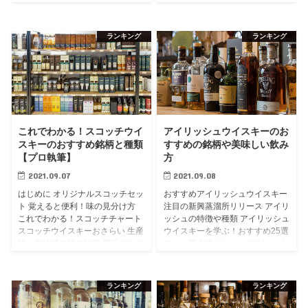
を紹介していきます。 ジャンル別
ーボンウイスキーの今後 終わりに
に数多くのジャパニーズウイスキ
はじめに：バーボンを知るに...
ー...
ランキング
ランキング
これでわかる！スコッチウイ
アイリッシュウイスキーのお
スキーのおすすめ銘柄と種類
すすめの銘柄や美味しい飲み
【プロ執筆】
方
2021.09.07
2021.09.08
はじめに オリジナルスコッチセッ
おすすめアイリッシュウイスキー
ト 覚えると便利！味の見分け方
注目の新興蒸溜所リリース アイリ
これでわかる！スコッチチャート
ッシュの特徴や種類 アイリッシュ
スコッチウイスキーおさらい 生産
ウイスキーを学ぶ！おすすめ25選
地と各地域の味の特徴 最近のスコ
では、初心でもわかりやすいよう
ッチ事情 終わりに はじめに：ス
アイリッシュウイスキーのおすす
コッチを知るにあたって スコ...
め銘柄をピックアップしていき
ま...
ランキング
ランキング