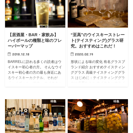
【居酒屋・BAR・家飲み】
“至高”のウイスキーストレー
ハイボールの種類と味のフレ
ト(テイスティング)グラス研
ーバーマップ
究。おすすめはこれだ！
2018.12.18
2020.02.19
BARRELに訪れる多くの読者はウ
形状による味の変化 有名グラスブ
イスキー初心者の方。 そんなウイ
ランド紹介 おすすめテイスティン
スキー初心者の方の最も身近にあ
ググラス 高級テイスティンググラ
るウイスキーカクテル、それが
ス はじめに：テイスティンググラ
「ハイボール」です。 ウイスキー
スに必要なこと ウイスキーのテイ
の原酒不足が騒がれる昨今、各メ
スティンググラスに最も必要なこ
ーカーがとにかく力を入れている
ととはなんでしょう？ ウイスキ...
のが...
特集
特集