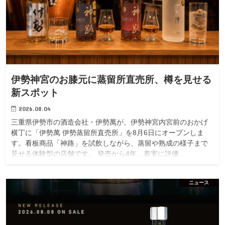
伊勢神宮のお膝元に蒸留所直売所、樽を見せる
新スポット
2026.08.04
三重県伊勢市の酒造会社・伊勢萬が、伊勢神宮内宮前のおかげ
横丁に「伊勢萬 伊勢蒸留所直売所」を8月6日にオープンしま
す。看板商品「神路」を試飲しながら、蒸留や熟成の様子まで
見せる体験型の店舗です。 発売から4年、着実に評価...
ニュース