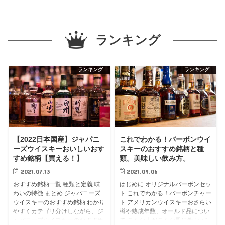
キーは飲み方によって味が変化し
スキーを知りたい」という方に向
ます。 ...
けて、...
ランキング
ランキング
ランキング
【2022日本国産】ジャパニ
これでわかる！バーボンウイ
ーズウイスキーおいしいおす
スキーのおすすめ銘柄と種
すめ銘柄【買える！】
類。美味しい飲み方。
2021.07.13
2021.09.06
おすすめ銘柄一覧 種類と定義 味
はじめに オリジナルバーボンセッ
わいの特徴 まとめ ジャパニーズ
ト これでわかる！バーボンチャー
ウイスキーのおすすめ銘柄 わかり
ト アメリカンウイスキーおさらい
やすくカテゴリ分けしながら、ジ
樽や熟成年数、オールド品につい
ャパニーズウイスキーのおすすめ
て こんな人がこんな風に飲む バ