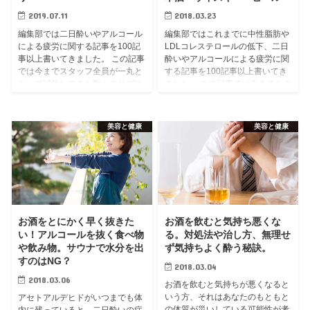
2019.07.11
2018.03.23
編集部では二日酔いやアルコール
編集部ではこれまでに中性脂肪や
による疲労に関する記事を100記
LDLコレステロールの低下、二日
事以上書いてきました。 この記事
酔いやアルコールによる疲労に関
では今までスタッフ全員が一丸と
する記事を100記事以上書いてき
なって試飲してきた数々のサプリ
ました。 この記事では今までスタ
をご紹介します。 今もなお続けて
ッフ全員が一丸となって試飲して
飲んでいる製品もあれば、ソッコ
きた中性脂肪関連サプリをご紹介
ーで...
しま...
美容と健康
美容と健康
お酒をとにかく早く抜きた
お酒を飲むと気持ち悪くな
い！アルコールを抜く食べ物
る。対処法や治し方、無理せ
や飲み物。サウナで水分を出
ず気持ちよく酔う秘訣。
すのはNG？
2018.03.04
2018.03.06
お酒を飲むと気持ちが悪くなると
いう方、それはあなたのもともと
アセトアルデヒドがいつまでも体
の体質が災いしている可能性が考