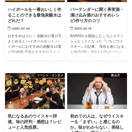
ハイボールを一番おいしく作
バーテンダーに聞く果実酒・
ることのできる最強炭酸水は
漬け込み酒のおすすめレシ
どれだ？
ピ/作り方のコツ
2021.07.24
2019.03.19
おすすめはコレ！ 炭酸水の選び方
BARRELを開始したころにスマッ
まとめると ハイボールセット ハ
シュヒットとなった『いちごウイ
イボールにおすすめの炭酸水12選
スキー』の記事。 現在も春になる
とNG銘柄 早速おすすめのライン
と毎日200～300人の方がページ
ナップと、あまりおいしくなかっ
に訪れ、参考にしていただけてい
た注意すべき銘柄を紹介していき
るようです。 今回はこの「果実
ましょう。 以下のタブをクリッ...
酒・漬け込み酒」というジャン
ル...
イベント・エンタメ
飲み方
気になるあのウイスキー評
初めての人は、なぜウイスキ
価。味の評判・感想は？レビ
ーを「まずい」と感じるの
ューと人気投票。
か。味がわからない、美味し