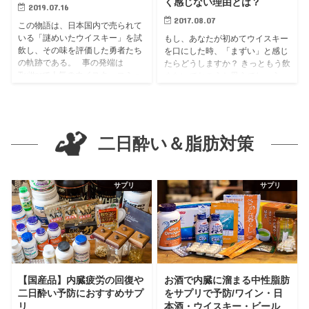
く感じない理由とは？
2019.07.16
2017.08.07
この物語は、日本国内で売られて
いる「謎めいたウイスキー」を試
もし、あなたが初めてウイスキー
飲し、その味を評価した勇者たち
を口にした時、「まずい」と感じ
の軌跡である。 事の発端は
たらどうしますか？ きっともう飲
Twitterで人気のウイスキーコミュ
まないでおこうと思うでしょう。
ニティ「TWLC」を主宰してい
また、そのまずかった体験談を周
る“おさけの乾燥ペンギ...
囲の人に話し、共有することで、
あなたは「ウイスキーが嫌いな
人」にな...
二日酔い＆脂肪対策
サプリ
サプリ
【国産品】内臓疲労の回復や
お酒で内臓に溜まる中性脂肪
二日酔い予防におすすめサプ
をサプリで予防/ワイン・日
リ
本酒・ウイスキー・ビール