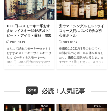
1000円～/スモーキー系おす
安ウマ！シングルモルトウイ
すめウイスキー30銘柄以上/
スキー入門/コスパで学ぶ初
ピート・アイラ・薬品・燻製
心者ボトル
2021.08.24
2021.08.14
まとめて試飲スモーキーセット！
※価格は2021年8月のものです。
おすすめスモーキーウイスキー ま
時間が経つとボトル自体が終売し
とめ ピーティ＆スモーキーな
たり、価格に差異が出ると思いま
1000円～3000円台のおすすめウ
すのでご了承ください。 スコッチ
イスキー28選 1000円以下からス
シングルモルト ジャパニーズシン
タートして、ギリギリ3000円台
グルモルト シングルモルトおさら
に収まるくらいまでのライ...
い まとめ おいしい入門用スコ...
必読！人気記事
飲み方
グラス