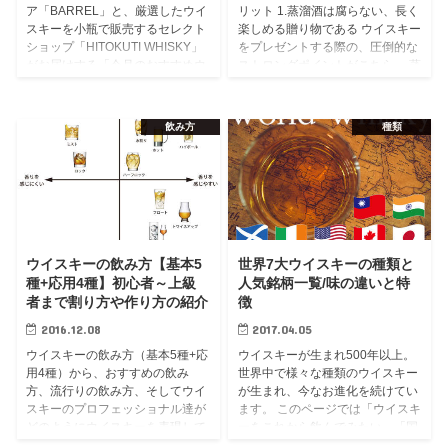
ア「BARREL」と、厳選したウイ
リット 1.蒸溜酒は腐らない、長く
スキーを小瓶で販売するセレクト
楽しめる贈り物である ウイスキー
ショップ「HITOKUTI WHISKY」
をプレゼントする際の、圧倒的な
がお届けする「今月のおすすめウ
ストロングポイントがこちら。 蒸
イスキー」。 この特集では
溜酒であるウイスキーは「開封後
「HITOKUTI WHIS...
の日持ちが絶対的に長い」こと。
...
飲み方
種類
ウイスキーの飲み方【基本5
世界7大ウイスキーの種類と
種+応用4種】初心者～上級
人気銘柄一覧/味の違いと特
者まで割り方や作り方の紹介
徴
2016.12.08
2017.04.05
ウイスキーの飲み方（基本5種+応
ウイスキーが生まれ500年以上。
用4種）から、おすすめの飲み
世界中で様々な種類のウイスキー
方、流行りの飲み方、そしてウイ
が生まれ、今なお進化を続けてい
スキーのプロフェッショナル達が
ます。 このページでは「ウイスキ
どのようにウイスキーを表現して
ーをこれから飲んでみたい」「国
いるのかをご案内します。 ウイス
ごと、地域ごとに違う色々なウイ