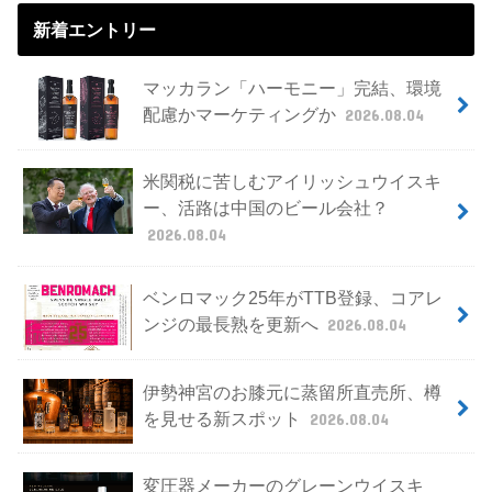
新着エントリー
マッカラン「ハーモニー」完結、環境
配慮かマーケティングか
2026.08.04
米関税に苦しむアイリッシュウイスキ
ー、活路は中国のビール会社？
2026.08.04
ベンロマック25年がTTB登録、コアレ
ンジの最長熟を更新へ
2026.08.04
伊勢神宮のお膝元に蒸留所直売所、樽
を見せる新スポット
2026.08.04
変圧器メーカーのグレーンウイスキ