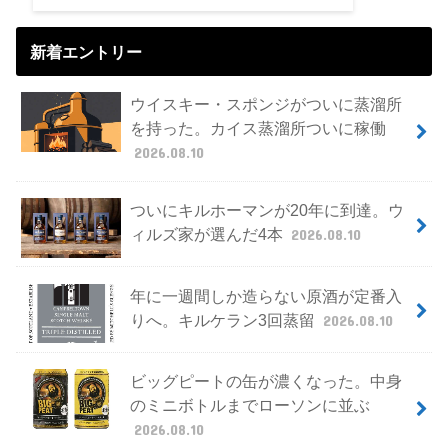
新着エントリー
ウイスキー・スポンジがついに蒸溜所
を持った。カイス蒸溜所ついに稼働
2026.08.10
ついにキルホーマンが20年に到達。ウ
ィルズ家が選んだ4本
2026.08.10
年に一週間しか造らない原酒が定番入
りへ。キルケラン3回蒸留
2026.08.10
ビッグピートの缶が濃くなった。中身
のミニボトルまでローソンに並ぶ
2026.08.10