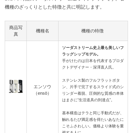
機種のざっくりとした特徴と共に明記します。
商品写
機種名
機種の特徴
真
ソーダストリーム史上最も美しいフ
ラッグシップモデル。
手がけたのは日本を代表するプロダ
クトデザイナー・深澤直人氏。
ステンレス製のフルフラットボタ
エンソウ
ン、片手で完了するスライド式のシ
（ensō）
リンダー着脱、圧倒的な質感の本体
はまさに“生活道具の到達点”。
基本構造はテラと同じ手動式だが、
触れるたび満足感を得たいあなたに
こそふさわしい。価格より体験を重
視する人に。