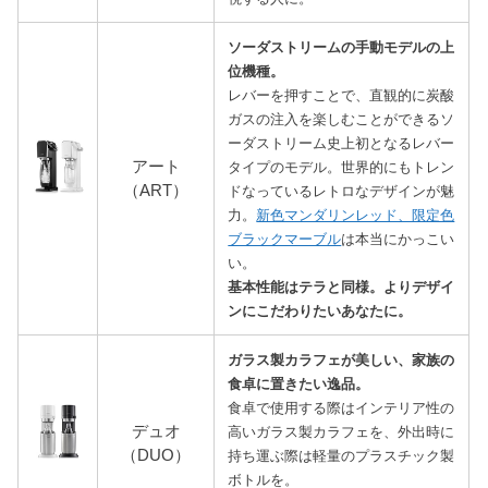
ソーダストリームの手動モデルの上
位機種。
レバーを押すことで、直観的に炭酸
ガスの注入を楽しむことができるソ
ーダストリーム史上初となるレバー
アート
タイプのモデル。
世界的にもトレン
（ART）
ドなっているレトロなデザインが魅
力。
新色マンダリンレッド、限定色
ブラックマーブル
は本当にかっこい
い。
基本性能はテラと同様。よりデザイ
ンにこだわりたいあなたに。
ガラス製カラフェが美しい、家族の
食卓に置きたい逸品。
食卓で使用する際はインテリア性の
デュオ
高いガラス製カラフェを、外出時に
（DUO）
持ち運ぶ際は軽量のプラスチック製
ボトルを。