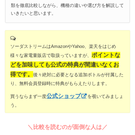
類を徹底比較しながら、機種の違いや選び方を解説して
「特典ボトル」がついてくるか要チェック
いきたいと思います。
「スナップロック機能」が搭載されているか？
詳しくはこちらから
おすすめ機種
ソーダストリームはAmazonやYahoo、楽天をはじめ
ポイントな
ソーダストリームのおすすめ機種は？
様々な家電量販店で取扱っていますが、
どを加味しても公式の特典が間違いなくお
当サイトでは
最新作の「テラ」
が価格、機能、デザイン
ともに秀逸と紹介しています。
得です。
後々絶対に必要となる追加ボトルが付属した
最高性能でデザインにもこだわる方は
「ソースパワ
り、無料会員登録時に特典がもらえたりします。
ー」
。
お手軽に自動を体感したい方に
「スピリットワンタッ
公式ショップ
買うならまず一度
を覗いてみましょ
チ」
。
う。
上記3機種がどれかがおすすめです。
詳しくはこちらから
＼比較を読むのが面倒な人は／