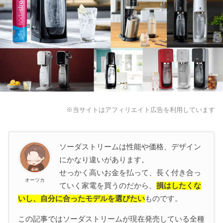
※当サイトはアフィリエイト広告を利用しています
ソーダストリームの選び方
ソーダストリームは性能や価格、デザイン
まず主要8機種の「価格」を確認
にかなり違いがあります。
せっかく高いお金を払って、長く付き合っ
炭酸の作り方は「自動」か？「手動」か？
オーツカ
ていく家電を買うのだから、
損はしたくな
「電源」が必要かどうか確認しよう
いし、自分に合ったモデルを選びたい
ものです。
「デザイン」と「カラー」を選ぼう
この記事ではソーダストリームが現在発売している全種