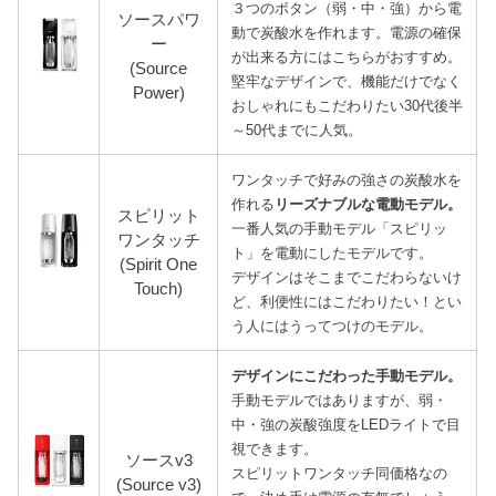
３つのボタン（弱・中・強）から電
ソースパワ
動で炭酸水を作れます。電源の確保
ー
が出来る方にはこちらがおすすめ。
(Source
堅牢なデザインで、機能だけでなく
Power)
おしゃれにもこだわりたい30代後半
～50代までに人気。
ワンタッチで好みの強さの炭酸水を
作れる
リーズナブルな電動モデル。
スピリット
一番人気の手動モデル「スピリッ
ワンタッチ
ト」を電動にしたモデルです。
(Spirit One
デザインはそこまでこだわらないけ
Touch)
ど、利便性にはこだわりたい！とい
う人にはうってつけのモデル。
デザインにこだわった手動モデル。
手動モデルではありますが、弱・
中・強の炭酸強度をLEDライトで目
視できます。
ソースv3
スピリットワンタッチ同価格なの
(Source v3)