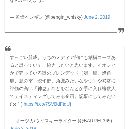
なんか考えよう。
— 乾燥ペンギン (@pengin_whisky)
June 2, 2019
すっごい賛成。うちのメディア的にも結構ニーズあ
ると思っていて、協力したいと思います。イオンと
かで売っている謎のブレンデッド（鵃、鷹、蜂角
鷹、麗の雫、琥珀郷、角鷹みたいなやつ）や異常に
評価の高い「神息」などをなんとか手に入れ複数人
でテイスティングしてみる企画。記事にしてみたい
(´ω｀)
https://t.co/7SVBdFtqUj
— オーツカ/ウイスキーライター (@BARREL365)
June 2, 2019