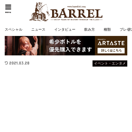
menu
スペシャル
ニュース
インタビュー
飲み方
種類
プレゼ
2021.03.28
イベント・エンタメ