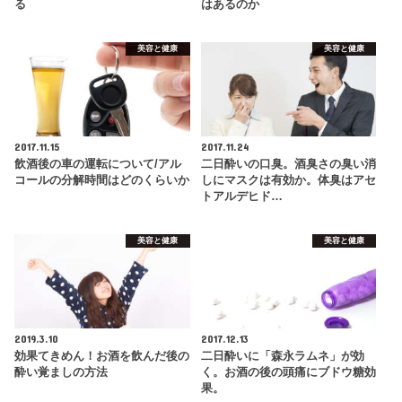
る
はあるのか
美容と健康
美容と健康
2017.11.15
2017.11.24
飲酒後の車の運転について/アル
二日酔いの口臭。酒臭さの臭い消
コールの分解時間はどのくらいか
しにマスクは有効か。体臭はアセ
トアルデヒド…
美容と健康
美容と健康
2019.3.10
2017.12.13
効果てきめん！お酒を飲んだ後の
二日酔いに「森永ラムネ」が効
酔い覚ましの方法
く。お酒の後の頭痛にブドウ糖効
果。