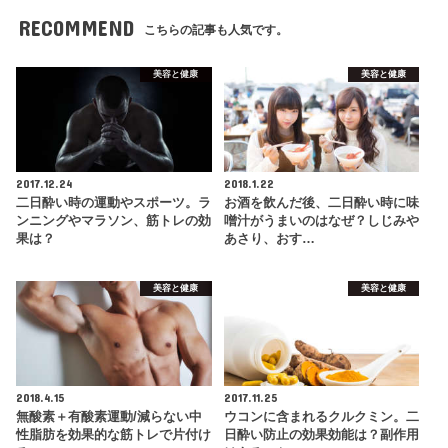
RECOMMEND
こちらの記事も人気です。
美容と健康
美容と健康
2017.12.24
2018.1.22
二日酔い時の運動やスポーツ。ラ
お酒を飲んだ後、二日酔い時に味
ンニングやマラソン、筋トレの効
噌汁がうまいのはなぜ？しじみや
果は？
あさり、おす…
美容と健康
美容と健康
2018.4.15
2017.11.25
無酸素＋有酸素運動/減らない中
ウコンに含まれるクルクミン。二
性脂肪を効果的な筋トレで片付け
日酔い防止の効果効能は？副作用