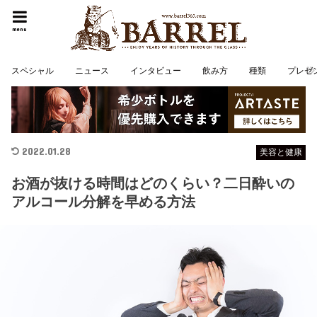
menu
スペシャル
ニュース
インタビュー
飲み方
種類
プレゼ
2022.01.28
美容と健康
お酒が抜ける時間はどのくらい？二日酔いの
アルコール分解を早める方法