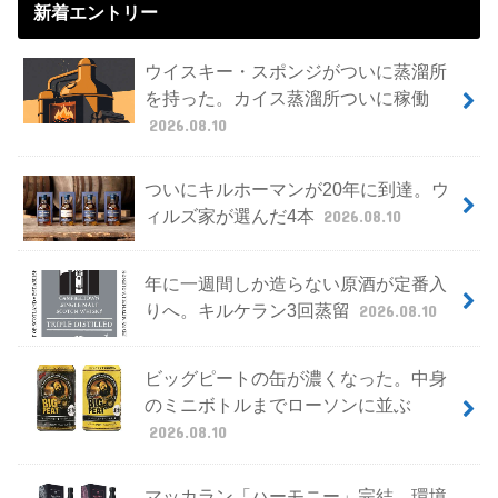
新着エントリー
ウイスキー・スポンジがついに蒸溜所
を持った。カイス蒸溜所ついに稼働
2026.08.10
ついにキルホーマンが20年に到達。ウ
ィルズ家が選んだ4本
2026.08.10
年に一週間しか造らない原酒が定番入
りへ。キルケラン3回蒸留
2026.08.10
ビッグピートの缶が濃くなった。中身
のミニボトルまでローソンに並ぶ
2026.08.10
マッカラン「ハーモニー」完結、環境