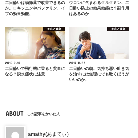
二日酔いは頭痛薬で改善できるの
ウコンに含まれるクルクミン。二
か。ロキソニンやバファリン、イ
日酔い防止の効果効能は？副作用
ブの効果効能。
はあるのか
美容と健康
美容と健康
2019.2.10
2017.11.26
二日酔いで飛行機に乗ると貧血に
二日酔いの朝。気持ち悪い吐き気
なる？脱水症状に注意
を治すには無理にでも吐くほうが
いいのか。
ABOUT
この記事をかいた人
amathy(あまてぃ）