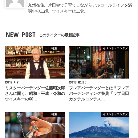
九州在住。片田舎で子育てしながらアルコールライフを満
喫中の主婦。ウイスキーは主食。
NEW POST
このライターの最新記事
特集
イベント・エンタメ
2019.4.7
2018.12.26
ミスターバーテンダー佐藤昭次郎
フレアバーテンダーとは？フレア
さんに聞く、昭和・平成・令和の
バーテンディング祭典「ラブ日田
ウイスキーの60…
カクテルコンテス…
特集
イベント・エンタメ