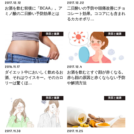
2017.12.12
2017.12.22
お酒を飲む前後に「BCAA」。ア
二日酔いの予防や頭痛改善にチョ
ミノ酸の二日酔い予防効果とは
コレート効果。ココアにも含まれ
るカカオポリ…
美容と健康
美容と健康
2016.11.17
2017.12.4
ダイエット中においしく飲めるお
お酒を飲むとすぐ顔が赤くなる。
酒、それはウイスキー。そのカロ
赤ら顔の原因と赤くならない予防
リーは驚くほ…
や解消方法
美容と健康
美容と健康
2017.11.30
2017.11.25