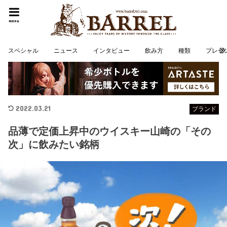
menu
スペシャル
ニュース
インタビュー
飲み方
種類
プレゼ
2022.03.21
ブランド
品薄で定価上昇中のウイスキー山崎の「その
次」に飲みたい銘柄