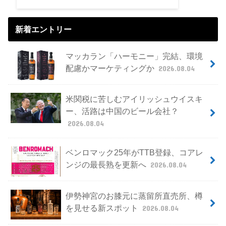
新着エントリー
マッカラン「ハーモニー」完結、環境
配慮かマーケティングか
2026.08.04
米関税に苦しむアイリッシュウイスキ
ー、活路は中国のビール会社？
2026.08.04
ベンロマック25年がTTB登録、コアレ
ンジの最長熟を更新へ
2026.08.04
伊勢神宮のお膝元に蒸留所直売所、樽
を見せる新スポット
2026.08.04