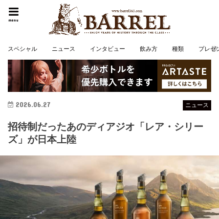
menu
スペシャル
ニュース
インタビュー
飲み方
種類
プレゼ
2026.06.27
ニュース
招待制だったあのディアジオ「レア・シリー
ズ」が日本上陸