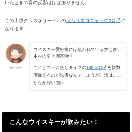
いたときの音の反響はほぼありません。
この上位クラスがリーデルの
ソムリエコニャックXO
に
なります。
ウイスキー愛好家には使われている方も多い
木村の引き脚200ml。
これとステム無しタイプの
198 S/C
を複数
オーツカ
個揃えるのが鉄板なんでしょうが、沼はここ
からが深い(笑)
こんなウイスキーが飲みたい！