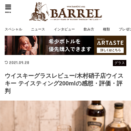
menu
スペシャル
ニュース
インタビュー
飲み方
種類
プレゼ
2021.09.28
グラス
ウイスキーグラスレビュー/木村硝子店ウイス
キー テイスティング200mlの感想・評価・評
判