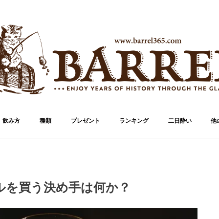
飲み方
種類
プレゼント
ランキング
二日酔い
他
ブランド
ボトル
ルを買う決め手は何か？