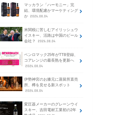
マッカラン「ハーモニー」完
結、環境配慮かマーケティング
か
2026.08.04
米関税に苦しむアイリッシュウ
イスキー、活路は中国のビール
会社？
2026.08.04
ベンロマック25年がTTB登録、
コアレンジの最長熟を更新へ
2026.08.04
伊勢神宮のお膝元に蒸留所直売
所、樽を見せる新スポット
2026.08.04
変圧器メーカーのグレーンウイ
スキー、吉田電材工業初の2年