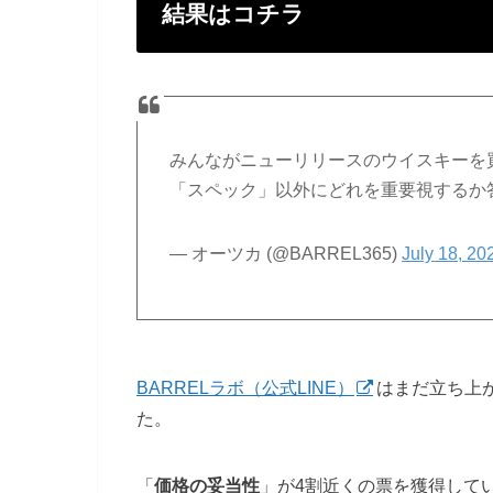
結果はコチラ
みんながニューリリースのウイスキーを
「スペック」以外にどれを重要視するか
— オーツカ (@BARREL365)
July 18, 20
BARRELラボ（公式LINE）
はまだ立ち上が
た。
「
価格の妥当性
」が4割近くの票を獲得して