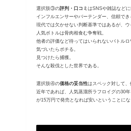
選択肢③の
評判・口コミ
はSNSや雑誌など
インフルエンサーやバーテンダー、信頼でき
現代では欠かせない判断基準ではあるが、ウ
人気ボトルは骨肉相食む争奪戦。
他者の評価など待ってはいられないバトルロ
気づいたらポチる。
見つけたら捕獲。
そんな殺伐とした世界である。
選択肢④の
価格の妥当性
はスペック対して、
近年であれば、人気蒸溜所ラフロイグの30年
が15万円で発売となれば安いということにな