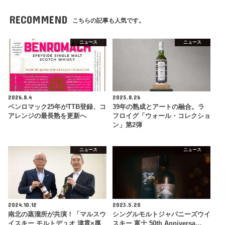
RECOMMEND
こちらの記事も人気です。
ニュース
ニュース
2026.8.4
2025.8.26
ベンロマック25年がTTB登録、コ
39年の熟成とアートの融合。ラ
アレンジの最長熟を更新へ
フロイグ「ウォール・コレクショ
ン」第2弾
ニュース
ニュース
2024.10.12
2023.5.20
南北の蒸溜所が共演！「マルスウ
シングルモルトジャパニーズウイ
イスキー モルトデュオ 津貫×厚
スキー 富士 50th Anniversa…