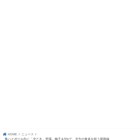
HOME
ニュース
角ハイボール缶に「夕どき」登場。柚子＆5%で、夕方の食卓を狙う新路線