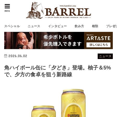
menu
スペシャル
ニュース
インタビュー
飲み方
種類
プレゼ
2026.06.02
ニュース
角ハイボール缶に「夕どき」登場。柚子＆5%
で、夕方の食卓を狙う新路線