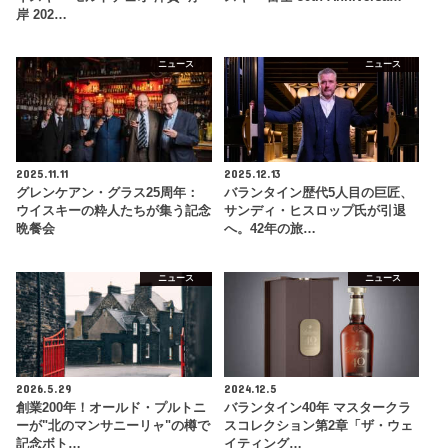
岸 202…
ニュース
ニュース
2025.11.11
2025.12.13
グレンケアン・グラス25周年：
バランタイン歴代5人目の巨匠、
ウイスキーの粋人たちが集う記念
サンディ・ヒスロップ氏が引退
晩餐会
へ。42年の旅…
ニュース
ニュース
2026.5.29
2024.12.5
創業200年！オールド・プルトニ
バランタイン40年 マスタークラ
ーが"北のマンサニーリャ"の樽で
スコレクション第2章「ザ・ウェ
記念ボト…
イティング…