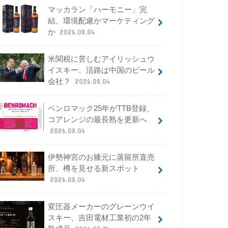
マッカラン「ハーモニー」完
結、環境配慮かマーケティング
か
2026.08.04
米関税に苦しむアイリッシュウ
イスキー、活路は中国のビール
会社？
2026.08.04
ベンロマック25年がTTB登録、
コアレンジの最長熟を更新へ
2026.08.04
伊勢神宮のお膝元に蒸留所直売
所、樽を見せる新スポット
2026.08.04
変圧器メーカーのグレーンウイ
スキー、吉田電材工業初の2年