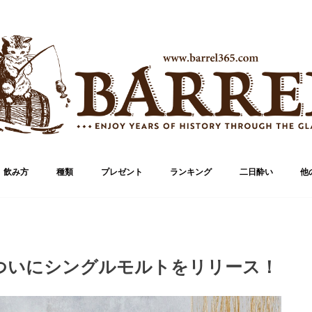
飲み方
種類
プレゼント
ランキング
二日酔い
他
ブランド
ボトル
ついにシングルモルトをリリース！