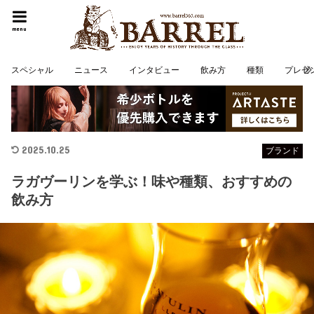
menu
スペシャル
ニュース
インタビュー
飲み方
種類
プレゼ
2025.10.25
ブランド
ラガヴーリンを学ぶ！味や種類、おすすめの
飲み方