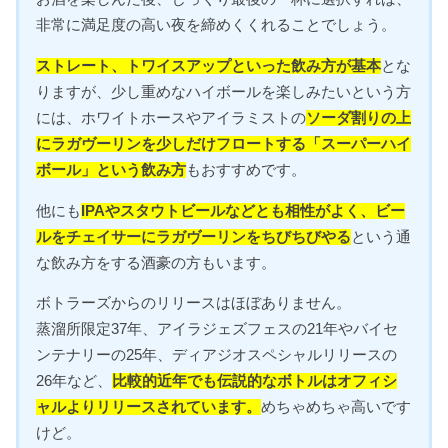
非常に満足度の高い夜を締めくくれることでしょう。
ストレート、トワイスアップといった飲み方が基本
とな
りますが、少し重めなハイボールを楽しみたいという方
には、ホワイトホースやアイラミストの
ソーダ割りの上
にラガヴーリンを少しだけフロートする「スーパーハイ
ボール」という飲み方
もおすすめです。
他にも
IPAやスタウトビールなどとも相性がよく、ビー
ルをチェイサーにラガヴーリンをちびちびやる
という通
な飲み方をする酒豪の方もいます。
ボトラーズからのリリースはほぼありません。
蒸溜所限定37年、アイラジェズフェスの21年やバイセ
ンテナリーの25年、ディアジオスペシャルリリースの
26年など、
比較的近年でも伝説的なボトルはオフィシ
ャルよりリリースされています。
めちゃめちゃ高いです
けど。