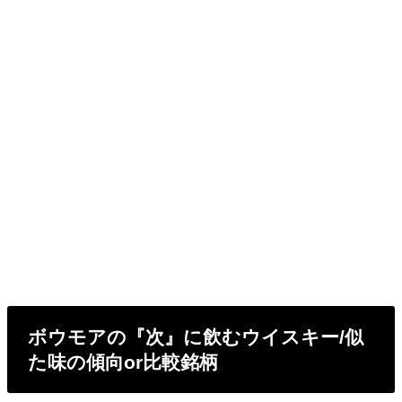
ボウモアの『次』に飲むウイスキー/似
た味の傾向or比較銘柄