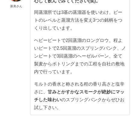
心して飲んでみてください(笑)。
新美さん
同蒸溜所では3基の蒸溜器を使いわけ、ピー
トのレベルと蒸溜方法を変え3つの銘柄をつ
くり出しています。
ヘビーピートで2回蒸溜のロングロウ、程よ
いピートで2.5回蒸溜のスプリングバンク、ノ
ンピートで3回蒸溜のヘーゼルバーン、全て
製麦からボトリングまでの工程を自社の敷地
内で行っています。
モルトの香水と称される程の香り高さと塩辛
さに、
甘みとかすかなスモークが絶妙にマッ
チした味わい
のスプリングバンクからぜひお
試し下さい。