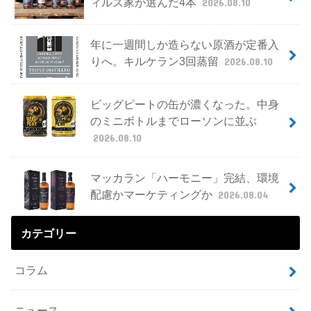
ィルズ家が選んだ4本
2026.08.10
年に一週間しか造らない原酒が定番入
りへ。キルケラン3回蒸留
2026.08.10
ビッグピートの缶が濃くなった。中身
のミニボトルまでローソンに並ぶ
2026.08.10
マッカラン「ハーモニー」完結、環境
配慮かマーケティングか
2026.08.04
カテゴリー
コラム
ニュース