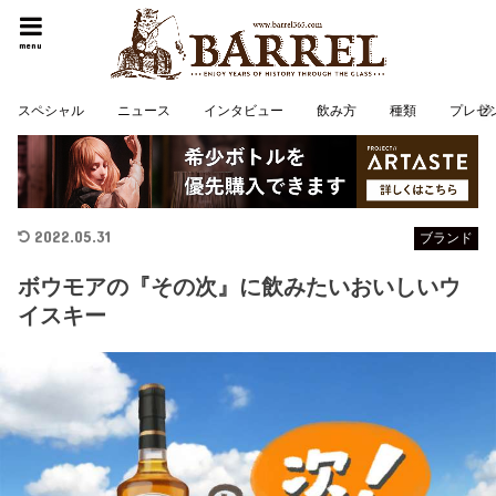
menu
スペシャル
ニュース
インタビュー
飲み方
種類
プレゼ
2022.05.31
ブランド
ボウモアの『その次』に飲みたいおいしいウ
イスキー