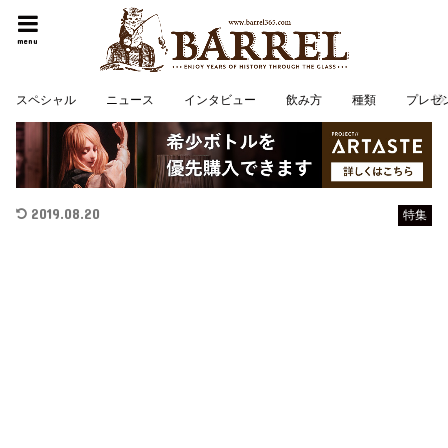
menu
スペシャル
ニュース
インタビュー
飲み方
種類
プレゼ
2019.08.20
特集