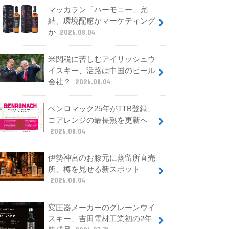
マッカラン「ハーモニー」完
結、環境配慮かマーケティング
か
2026.08.04
米関税に苦しむアイリッシュウ
イスキー、活路は中国のビール
会社？
2026.08.04
ベンロマック25年がTTB登録、
コアレンジの最長熟を更新へ
2026.08.04
伊勢神宮のお膝元に蒸留所直売
所、樽を見せる新スポット
2026.08.04
変圧器メーカーのグレーンウイ
スキー、吉田電材工業初の2年