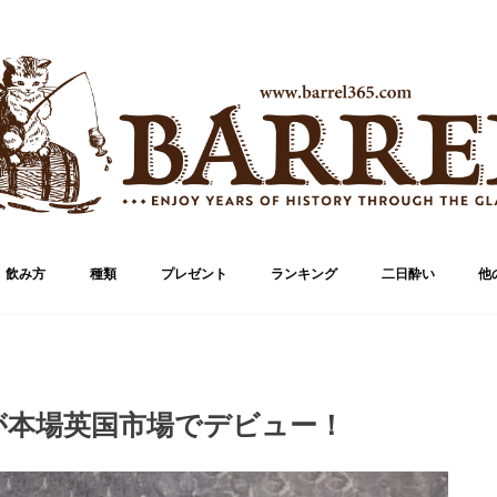
飲み方
種類
プレゼント
ランキング
二日酔い
他
ブランド
ボトル
が本場英国市場でデビュー！