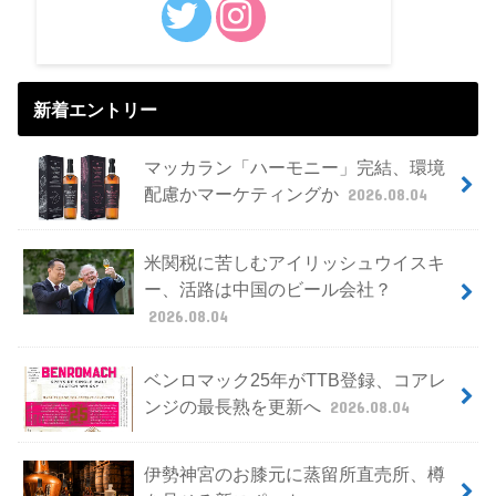
新着エントリー
マッカラン「ハーモニー」完結、環境
配慮かマーケティングか
2026.08.04
米関税に苦しむアイリッシュウイスキ
ー、活路は中国のビール会社？
2026.08.04
ベンロマック25年がTTB登録、コアレ
ンジの最長熟を更新へ
2026.08.04
伊勢神宮のお膝元に蒸留所直売所、樽