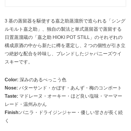
3 基の蒸留器を駆使する嘉之助蒸溜所で造られる「シング
ルモルト嘉之助」、
独自の製法と単式蒸留器で蒸留する
日置蒸溜蔵の「嘉之助 HIOKI POT STILL」のそれぞれの
構成原酒の中から
新たに樽を選定し、2 つの個性が引き立
つ絶妙な配合を吟味し、ブレンドしたジャパニーズウイ
スキーです。
Color:
深みのあるべっこう色
Nose:
バターサンド・かぼす・あんず・梅のコンポート
Taste:
マドレーヌ・オーキー・ほど良い塩味・マーマー
レード・温州みかん
Finish:
バニラ・ドライジンジャー・優しい甘さが長く続
く