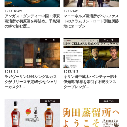
2025.12.29
2024.4.21
アンガス・ダンディー中国・淳安
マコーネルズ蒸溜所がベルファス
蒸溜所が初原酒を樽詰め。千島湖
トのクラムリン・ロード刑務所跡
の畔で刻む歴…
地にオープン
ニュース
ニュース
2022.8.6
2023.12.3
ラガヴーリン1991シングルカス
キリン田中城太×ベンチャー肥土
クがリリース予定/希少なシェリ
伊知郎/業界を牽引する現役マス
ーカスク3…
ターブレンダ…
ニュース
ニュース