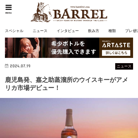
menu
スペシャル
ニュース
インタビュー
飲み方
種類
プレゼ
2024.07.19
ニュース
鹿児島発、嘉之助蒸溜所のウイスキーがアメ
リカ市場デビュー！