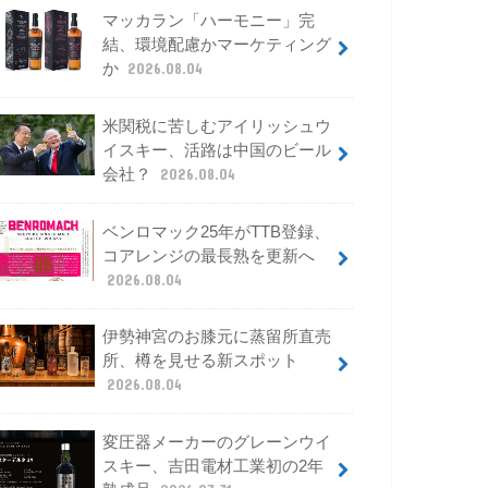
マッカラン「ハーモニー」完
結、環境配慮かマーケティング
か
2026.08.04
米関税に苦しむアイリッシュウ
イスキー、活路は中国のビール
会社？
2026.08.04
ベンロマック25年がTTB登録、
コアレンジの最長熟を更新へ
2026.08.04
伊勢神宮のお膝元に蒸留所直売
所、樽を見せる新スポット
2026.08.04
変圧器メーカーのグレーンウイ
スキー、吉田電材工業初の2年