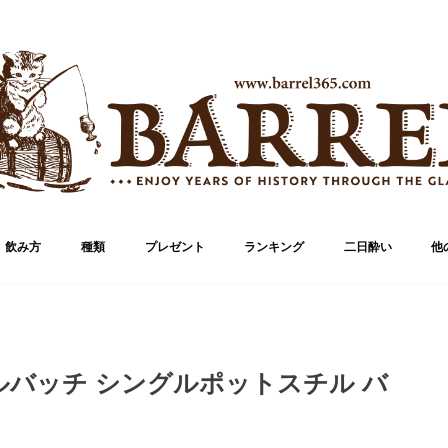
飲み方
種類
プレゼント
ランキング
二日酔い
他
ブランド
ボトル
バッチ シングルポットスチル バ