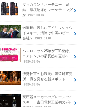
マッカラン「ハーモニー」完
結、環境配慮かマーケティング
か
2026.08.04
米関税に苦しむアイリッシュウ
イスキー、活路は中国のビール
会社？
2026.08.04
ベンロマック25年がTTB登録、
コアレンジの最長熟を更新へ
2026.08.04
伊勢神宮のお膝元に蒸留所直売
所、樽を見せる新スポット
2026.08.04
変圧器メーカーのグレーンウイ
スキー、吉田電材工業初の2年