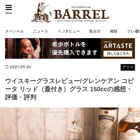
menu
スペシャル
ニュース
インタビュー
飲み方
種類
プレゼ
2021.09.04
グラス
ウイスキーグラスレビュー/グレンケアン コピ
ータ リッド（蓋付き）グラス 150ccの感想・
評価・評判