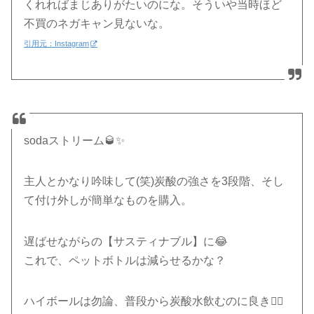
くれればまじありがたいのにな。そういや当時ほど
不買のネガキャン見ないな。
引用元：Instagram
sodaストリーム🥃✨
主人とかなり吟味して(笑)炭酸の強さを3段階、そし
て付け外しが簡単なものを購入。
遅ばせながらの【サスティナブル】に😂
これで、ペットボトルは減らせるかな？
ハイボールは勿論、普段から炭酸水飲むのに良き🙆‍♀️