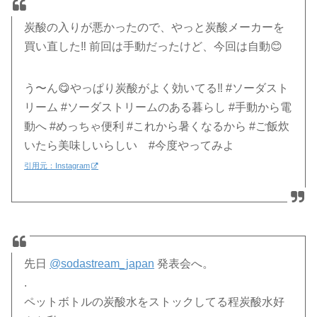
炭酸の入りが悪かったので、やっと炭酸メーカーを
買い直した‼️ 前回は手動だったけど、今回は自動😊
う〜ん😋やっぱり炭酸がよく効いてる‼️ #ソーダスト
リーム #ソーダストリームのある暮らし #手動から電
動へ #めっちゃ便利 #これから暑くなるから #ご飯炊
いたら美味しいらしい #今度やってみよ
引用元：Instagram
先日
@sodastream_japan
発表会へ。
.
ペットボトルの炭酸水をストックしてる程炭酸水好