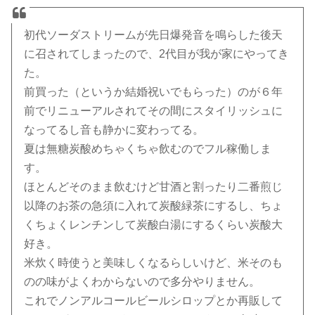
初代ソーダストリームが先日爆発音を鳴らした後天
に召されてしまったので、2代目が我が家にやってき
た。
前買った（というか結婚祝いでもらった）のが６年
前でリニューアルされてその間にスタイリッシュに
なってるし音も静かに変わってる。
夏は無糖炭酸めちゃくちゃ飲むのでフル稼働しま
す。
ほとんどそのまま飲むけど甘酒と割ったり二番煎じ
以降のお茶の急須に入れて炭酸緑茶にするし、ちょ
くちょくレンチンして炭酸白湯にするくらい炭酸大
好き。
米炊く時使うと美味しくなるらしいけど、米そのも
のの味がよくわからないので多分やりません。
これでノンアルコールビールシロップとか再販して