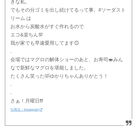
きな私。
でもその分ゴミを出し続けてるって事。#ソーダスト
リーム は
お水から炭酸水がすぐ作れるので
エコ&楽ちん💯
我が家でも早速愛用してます😊
.
会場ではマグロの解体ショーのあと、お寿司🍣みん
なで新鮮なマグロを堪能しました。
たくさん笑った🤣ゆかりちゃんありがとう！
.
.
さぁ！月曜日❗️❗️
引用元：Instagram