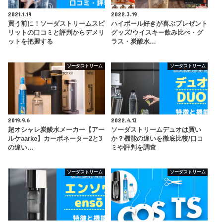
2021.1.19
2022.3.19
買う前に！ソーダストリームスピ
ハイボール好きが喜ぶプレゼント
リットの口コミと評判からデメリ
グッズ/ウイスキー飲み比べ・グ
ットを把握する
ラス・炭酸水…
ソーダストリーム
ソーダストリーム
2019.9.6
2022.4.13
超オシャレ炭酸水メーカー【アー
ソーダストリームデュオは買い
ルケaarke】カーボネーター2と3
か？機能の違いを徹底比較/口コ
の違い…
ミや評判を調査
ソーダストリーム
ソーダストリーム