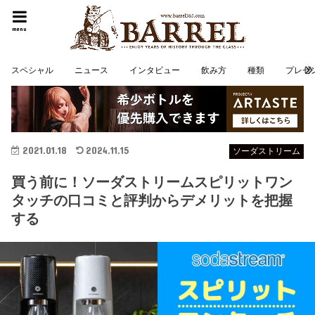
menu
スペシャル
ニュース
インタビュー
飲み方
種類
プレゼ
2021.01.18
2024.11.15
ソーダストリーム
買う前に！ソーダストリームスピリットワン
タッチの口コミと評判からデメリットを把握
する