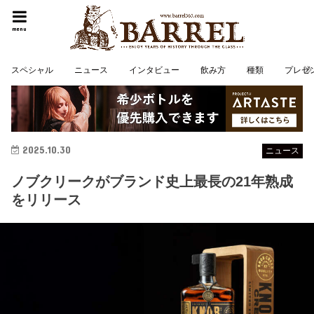
menu
スペシャル
ニュース
インタビュー
飲み方
種類
プレゼ
2025.10.30
ニュース
ノブクリークがブランド史上最長の21年熟成
をリリース