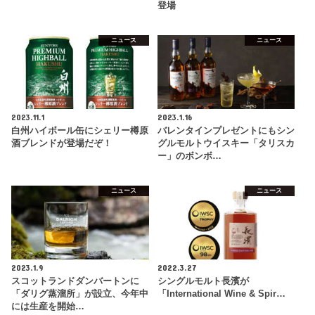
登場
ニュース
ニュース
2023.11.1
2023.1.16
白州ハイボール缶にシェリー樽原
バレンタインプレゼントにもシン
酒ブレンドが登場だぞ！
グルモルトウイスキー「タリスカ
ー」のボンボ…
ニュース
ニュース
2023.1.9
2022.3.27
スコットランドダンバートンに
シングルモルト長濱が
「ダリグ蒸溜所」が設立、今年中
「International Wine & Spir…
には生産を開始…