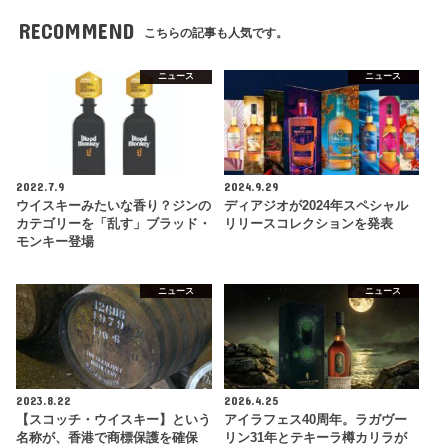
RECOMMEND
こちらの記事も人気です。
ニュース
ニュース
2022.7.9
2024.9.29
ウイスキーみたいな香り？ジンの
ディアジオが2024年スペシャル
カテゴリーを「乱す」ブラッド・
リリースコレクションを発表
モンキー登場
ニュース
ニュース
2023.8.22
2026.4.25
【スコッチ・ウイスキー】という
アイラフェス40周年。ラガヴー
名称が、香港で商標保護を確保
リン31年とテキーラ樽カリラが