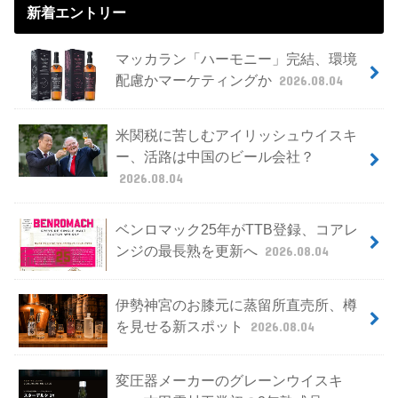
新着エントリー
マッカラン「ハーモニー」完結、環境
配慮かマーケティングか
2026.08.04
米関税に苦しむアイリッシュウイスキ
ー、活路は中国のビール会社？
2026.08.04
ベンロマック25年がTTB登録、コアレ
ンジの最長熟を更新へ
2026.08.04
伊勢神宮のお膝元に蒸留所直売所、樽
を見せる新スポット
2026.08.04
変圧器メーカーのグレーンウイスキ