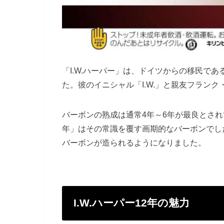
「I.W.ハーパー」は、ドイツからの移民で
た。彼のイニシャル「I.W.」と親友フランク
バーボンの熟成は通常4年～6年が最良とされて
年」はその常識を覆す画期的なバーボンでし
バーボンが造られるようになりました。
I.W.ハーパー12年の魅力