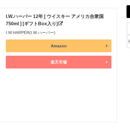
I.W.ハーパー 12年 [ ウイスキー アメリカ合衆国
750ml ] [ギフトBox入り]
I.W.HARPER(I.W.ハーパー)
Amazon
楽天市場