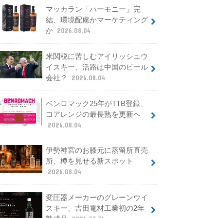
マッカラン「ハーモニー」完
結、環境配慮かマーケティング
か
2026.08.04
米関税に苦しむアイリッシュウ
イスキー、活路は中国のビール
会社？
2026.08.04
ベンロマック25年がTTB登録、
コアレンジの最長熟を更新へ
2026.08.04
伊勢神宮のお膝元に蒸留所直売
所、樽を見せる新スポット
2026.08.04
変圧器メーカーのグレーンウイ
スキー、吉田電材工業初の2年