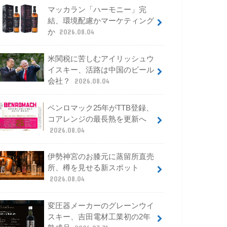
マッカラン「ハーモニー」完
結、環境配慮かマーケティング
か
2026.08.04
米関税に苦しむアイリッシュウ
イスキー、活路は中国のビール
会社？
2026.08.04
ベンロマック25年がTTB登録、
コアレンジの最長熟を更新へ
2026.08.04
伊勢神宮のお膝元に蒸留所直売
所、樽を見せる新スポット
2026.08.04
変圧器メーカーのグレーンウイ
スキー、吉田電材工業初の2年