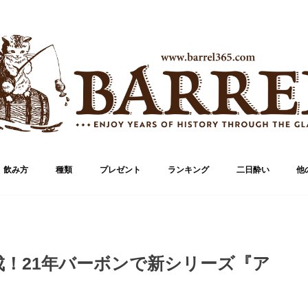
飲み方
種類
プレゼント
ランキング
二日酔い
他
ブランド
ボトル
！21年バーボンで新シリーズ『ア