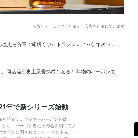
※当サイトはアフィリエイト広告を利用しています
たる歴史を各章で紐解くウルトラプレミアムな年次シリー
は、同蒸溜所史上最長熟成となる21年物のバーボンで