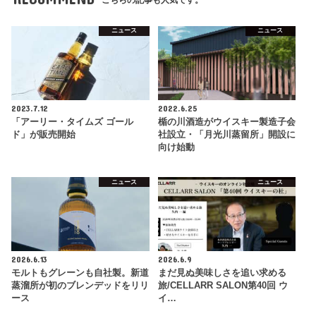
こちらの記事も人気です。
ニュース
ニュース
2023.7.12
2022.6.25
「アーリー・タイムズ ゴール
楯の川酒造がウイスキー製造子会
ド」が販売開始
社設立・「月光川蒸留所」開設に
向け始動
ニュース
ニュース
2026.6.13
2026.6.9
モルトもグレーンも自社製。新道
まだ見ぬ美味しさを追い求める
蒸溜所が初のブレンデッドをリリ
旅/CELLARR SALON第40回 ウ
ース
イ…