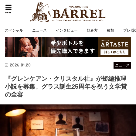
menu
スペシャル
ニュース
インタビュー
飲み方
種類
プレゼ
2026.01.20
ニュース
『グレンケアン・クリスタル社』が短編推理
小説を募集。グラス誕生25周年を祝う文学賞
の全容