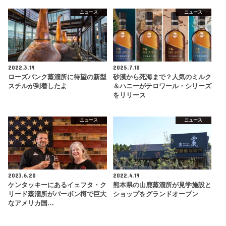
ニュース
ニュース
2022.3.19
2025.7.10
ローズバンク蒸溜所に待望の新型
砂漠から死海まで？人気のミルク
スチルが到着したよ
＆ハニーがテロワール・シリーズ
をリリース
ニュース
ニュース
2023.6.20
2022.4.19
ケンタッキーにあるイェフタ・ク
熊本県の山鹿蒸溜所が見学施設と
リード蒸溜所がバーボン樽で巨大
ショップをグランドオープン
なアメリカ国…