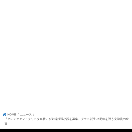
HOME
ニュース
『グレンケアン・クリスタル社』が短編推理小説を募集。グラス誕生25周年を祝う文学賞の全
容