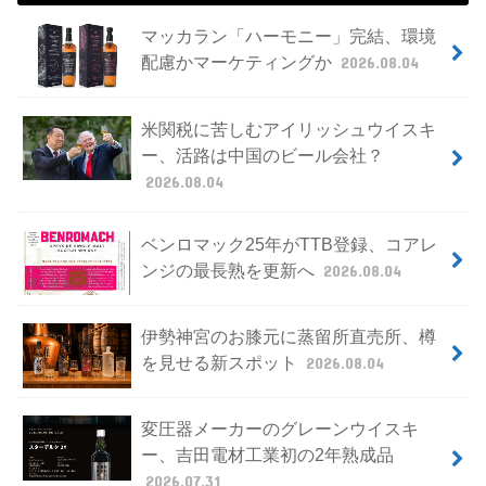
マッカラン「ハーモニー」完結、環境
配慮かマーケティングか
2026.08.04
米関税に苦しむアイリッシュウイスキ
ー、活路は中国のビール会社？
2026.08.04
ベンロマック25年がTTB登録、コアレ
ンジの最長熟を更新へ
2026.08.04
伊勢神宮のお膝元に蒸留所直売所、樽
を見せる新スポット
2026.08.04
変圧器メーカーのグレーンウイスキ
ー、吉田電材工業初の2年熟成品
2026.07.31