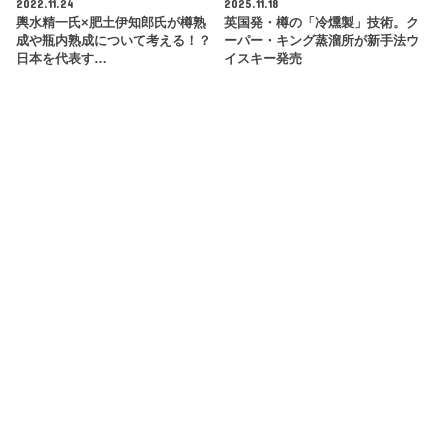
2022.11.24
2025.11.18
輿水精一氏×肥土伊知郎氏が樽熟
英国発・樽の「冷燻製」技術。ク
成や瓶内熟成について考える！？
ーパー・キング蒸溜所が新手法ウ
日本を代表す…
イスキー発売