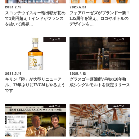
2023.2.15
2023.6.23
スコッチウイスキー輸出額が初め
フォアローゼズがブランド一新！
て1兆円超え！インドがフランス
135周年を迎え、ロゴやボトルの
を抜いて業界…
デザインを…
ニュース
ニュース
2022.3.19
2025.4.12
キリン「陸」が大型リニューア
グラスゴー蒸溜所が初の10年熟
ル、17年ぶりにTVCMもやるよう
成シングルモルトを限定リリース
です
ニュース
ニュース