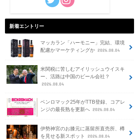
新着エントリー
マッカラン「ハーモニー」完結、環境
配慮かマーケティングか
2026.08.04
米関税に苦しむアイリッシュウイスキ
ー、活路は中国のビール会社？
2026.08.04
ベンロマック25年がTTB登録、コアレ
ンジの最長熟を更新へ
2026.08.04
伊勢神宮のお膝元に蒸留所直売所、樽
を見せる新スポット
2026.08.04