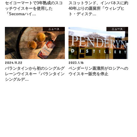
セイコーマートで3年熟成のスコ
スコットランド、インバネスに約
ッチウイスキーを使用した
40年ぶりの蒸留所「ウィレブヒ
「Secomaハイ…
ト・ディステ…
ニュース
ニュース
2024.11.22
2023.1.16
バランタインから初のシングルグ
ペンダーリン蒸溜所がロシアへの
レーンウイスキー「バランタイン
ウイスキー販売を停止
シングルデ…