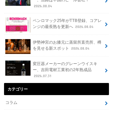
2026.08.04
ベンロマック25年がTTB登録、コアレ
ンジの最長熟を更新へ
2026.08.04
伊勢神宮のお膝元に蒸留所直売所、樽
を見せる新スポット
2026.08.04
変圧器メーカーのグレーンウイスキ
ー、吉田電材工業初の2年熟成品
2026.07.31
カテゴリー
コラム