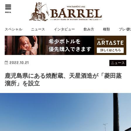
menu
スペシャル
ニュース
インタビュー
飲み方
種類
プレゼ
2022.10.21
ニュース
鹿児島県にある焼酎蔵、天星酒造が「菱田蒸
溜所」を設立