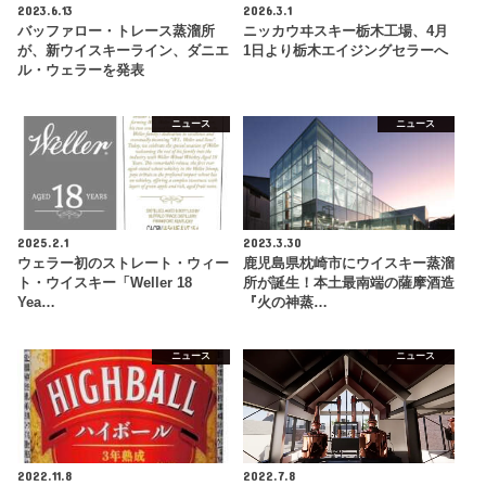
2023.6.13
2026.3.1
バッファロー・トレース蒸溜所
ニッカウヰスキー栃木工場、4月
が、新ウイスキーライン、ダニエ
1日より栃木エイジングセラーへ
ル・ウェラーを発表
ニュース
ニュース
2025.2.1
2023.3.30
ウェラー初のストレート・ウィー
鹿児島県枕崎市にウイスキー蒸溜
ト・ウイスキー「Weller 18
所が誕生！本土最南端の薩󠄀摩酒造
Yea…
『火の神蒸…
ニュース
ニュース
2022.11.8
2022.7.8