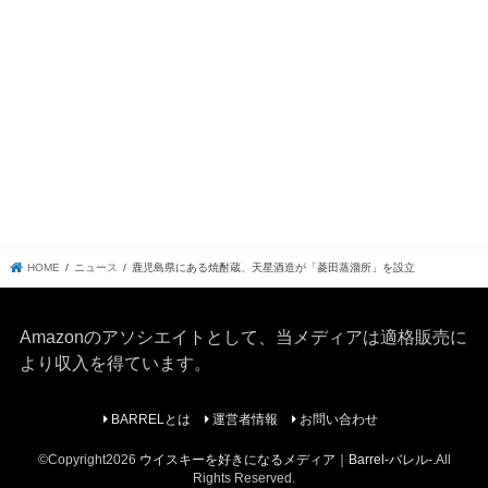
HOME
ニュース
鹿児島県にある焼酎蔵、天星酒造が「菱田蒸溜所」を設立
Amazonのアソシエイトとして、当メディア
は適格販売に
より収入を得ています。
BARRELとは
運営者情報
お問い合わせ
©Copyright2026
ウイスキーを好きになるメディア｜Barrel-バレル-
.All
Rights Reserved.