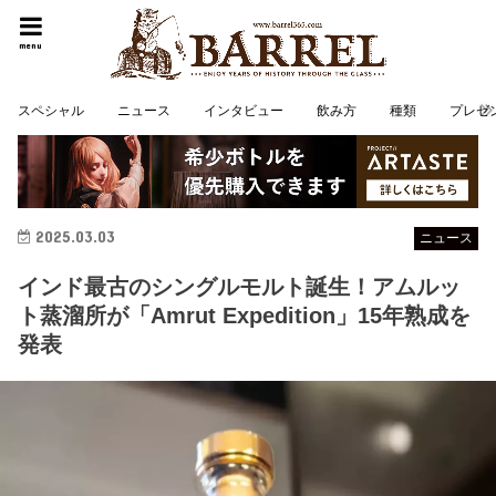
menu
スペシャル
ニュース
インタビュー
飲み方
種類
プレゼ
2025.03.03
ニュース
インド最古のシングルモルト誕生！アムルッ
ト蒸溜所が「Amrut Expedition」15年熟成を
発表