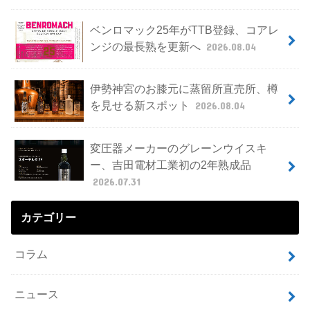
ベンロマック25年がTTB登録、コアレ
ンジの最長熟を更新へ
2026.08.04
伊勢神宮のお膝元に蒸留所直売所、樽
を見せる新スポット
2026.08.04
変圧器メーカーのグレーンウイスキ
ー、吉田電材工業初の2年熟成品
2026.07.31
カテゴリー
コラム
ニュース