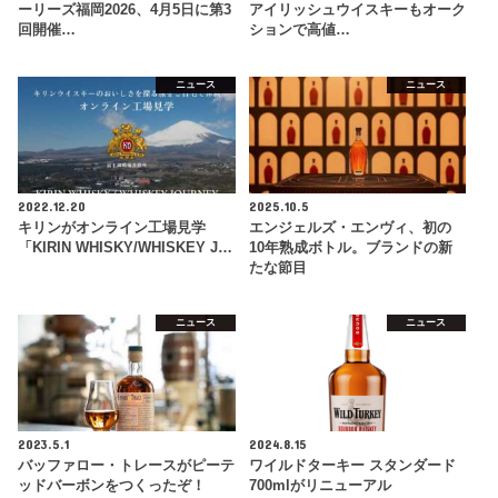
ーリーズ福岡2026、4月5日に第3
アイリッシュウイスキーもオーク
回開催…
ションで高値…
ニュース
ニュース
2022.12.20
2025.10.5
キリンがオンライン工場見学
エンジェルズ・エンヴィ、初の
「KIRIN WHISKY/WHISKEY J…
10年熟成ボトル。ブランドの新
たな節目
ニュース
ニュース
2023.5.1
2024.8.15
バッファロー・トレースがピーテ
ワイルドターキー スタンダード
ッドバーボンをつくったぞ！
700mlがリニューアル