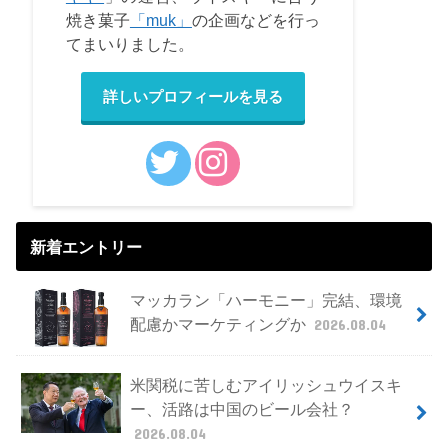
焼き菓子
「muk」
の企画などを行っ
てまいりました。
詳しいプロフィールを見る
新着エントリー
マッカラン「ハーモニー」完結、環境
配慮かマーケティングか
2026.08.04
米関税に苦しむアイリッシュウイスキ
ー、活路は中国のビール会社？
2026.08.04