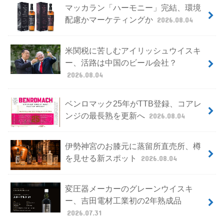
マッカラン「ハーモニー」完結、環境
配慮かマーケティングか
2026.08.04
米関税に苦しむアイリッシュウイスキ
ー、活路は中国のビール会社？
2026.08.04
ベンロマック25年がTTB登録、コアレ
ンジの最長熟を更新へ
2026.08.04
伊勢神宮のお膝元に蒸留所直売所、樽
を見せる新スポット
2026.08.04
変圧器メーカーのグレーンウイスキ
ー、吉田電材工業初の2年熟成品
2026.07.31