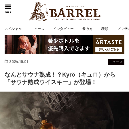
menu
スペシャル
ニュース
インタビュー
飲み方
種類
プレゼ
2024.10.01
ニュース
なんとサウナ熟成！？Kyrö（キュロ）から
「サウナ熟成ウイスキー」が登場！