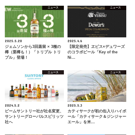
ニュース
ニュース
2025.5.20
2025.4.6
ジェムソンから3回蒸留 × 3種の
【限定発売】ヱビス×デュワーズ
樽（栗樽も！）「トリプル トリ
のコラボビール「Key of the
プル」登場！
Ni…
ニュース
ニュース
2024.5.2
2025.5.3
ビームサントリー社が社名変更、
カティサークが初の缶入りハイボ
サントリーグローバルスピリッツ
ール「カティサーク＆ジンジャー
社へ
エール」を米…