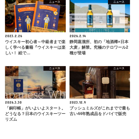
ニュース
ニュース
2023.2.26
2026.2.14
ウイスキー初心者～中級者まで楽
静岡蒸溜所、初の「地酒樽×日本
しく学べる書籍『ウイスキーは楽
大麦」解禁。究極のテロワール2
しい！ 絵で…
種が登場
ニュース
ニュース
2026.3.30
2023.12.9
「銅印帳」がいよいよスタート。
ブッシュミルズがこれまでで最も
どうなる？日本のウイスキーツー
古い44年熟成品をドバイで販売
リズム