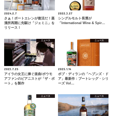
2024.2.7
2022.3.27
さぁ！ポートエレンが復活だ！蒸
シングルモルト長濱が
溜所再開に先駆け「ジェミニ」を
「International Wine & Spir…
リリース！
ニュース
ニュース
2023.7.25
2025.1.14
アイラの女王に捧ぐ楽曲/ボウモ
ボブ・ディランの「ヘブンズ・ド
アファンのピアニストが「ザ・ボ
ア」最新作：ブートレッグ・シリ
ート」を製作
ーズ Vol…
ニュース
ニュース