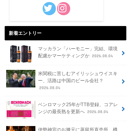
新着エントリー
マッカラン「ハーモニー」完結、環境
配慮かマーケティングか
2026.08.04
米関税に苦しむアイリッシュウイスキ
ー、活路は中国のビール会社？
2026.08.04
ベンロマック25年がTTB登録、コアレ
ンジの最長熟を更新へ
2026.08.04
伊勢神宮のお膝元に蒸留所直売所、樽