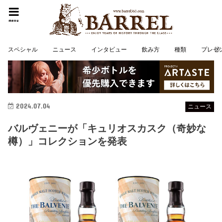
menu
スペシャル
ニュース
インタビュー
飲み方
種類
プレゼ
2024.07.04
ニュース
バルヴェニーが「キュリオスカスク（奇妙な
樽）」コレクションを発表