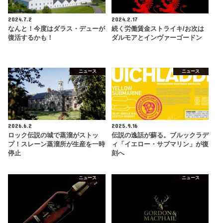
2024.7.2
2024.2.17
なんと！今度はダラス・デューが
続く労働賃金ストライキ/お次は
復活するかも！
ダルモアとインヴァーゴードン
ニュース
ニュース
2026.6.2
2025.9.16
ロック伝説の城で蒸溜がストッ
伝説の逸話が蘇る。ブルックラデ
プ！スレーン蒸溜所が生産を一時
ィ「イエロー・サブマリン」が復
停止
刻へ
ニュース
ニュース