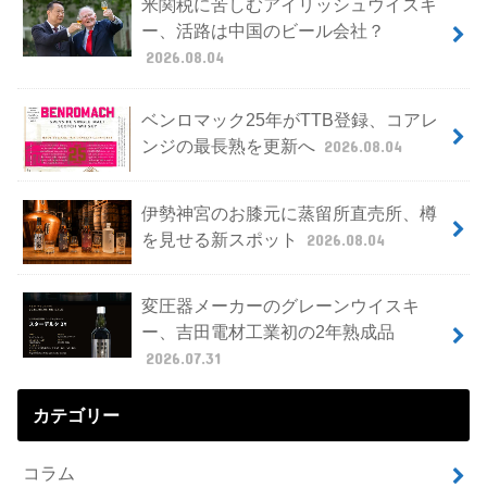
米関税に苦しむアイリッシュウイスキ
ー、活路は中国のビール会社？
2026.08.04
ベンロマック25年がTTB登録、コアレ
ンジの最長熟を更新へ
2026.08.04
伊勢神宮のお膝元に蒸留所直売所、樽
を見せる新スポット
2026.08.04
変圧器メーカーのグレーンウイスキ
ー、吉田電材工業初の2年熟成品
2026.07.31
カテゴリー
コラム