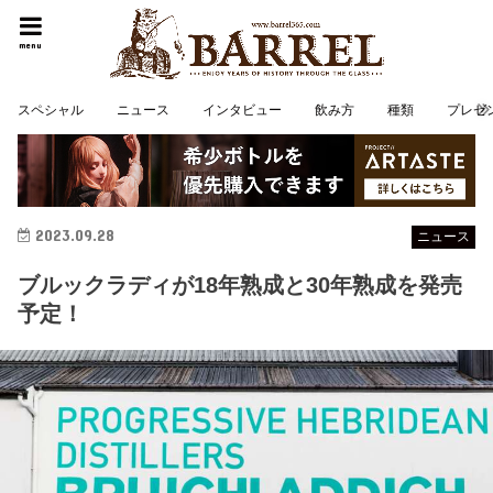
menu
スペシャル
ニュース
インタビュー
飲み方
種類
プレゼ
2023.09.28
ニュース
ブルックラディが18年熟成と30年熟成を発売
予定！