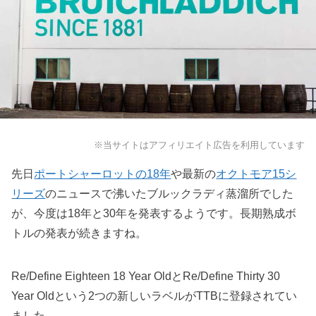
※当サイトはアフィリエイト広告を利用しています
先日
ポートシャーロットの18年
や最新の
オクトモア15シ
リーズ
のニュースで沸いたブルックラディ蒸溜所でした
が、今度は18年と30年を発表するようです。長期熟成ボ
トルの発表が続きますね。
Re/Define Eighteen 18 Year OldとRe/Define Thirty 30
Year Oldという2つの新しいラベルがTTBに登録されてい
ました。