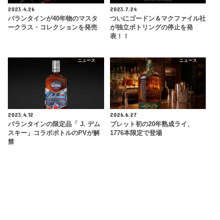
2023.4.26
2023.7.24
バランタインが40年物のマスタ
ついにゴードン＆マクファイル社
ークラス・コレクションを発売
が独立ボトリングの停止を発
表！！
ニュース
ニュース
2023.4.12
2026.6.27
バランタインの限定品「 J. デム
ブレット初の20年熟成ライ、
スキー」コラボボトルのPVが解
1776本限定で登場
禁