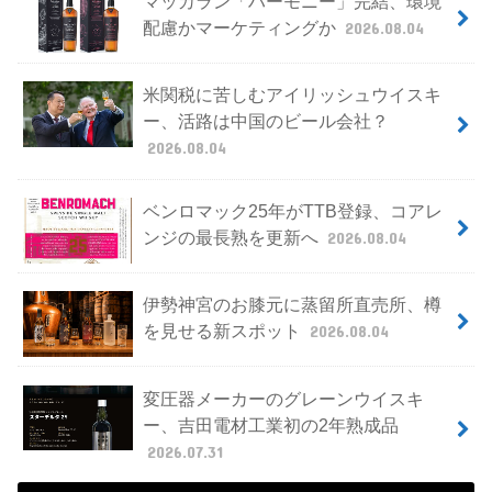
マッカラン「ハーモニー」完結、環境
配慮かマーケティングか
2026.08.04
米関税に苦しむアイリッシュウイスキ
ー、活路は中国のビール会社？
2026.08.04
ベンロマック25年がTTB登録、コアレ
ンジの最長熟を更新へ
2026.08.04
伊勢神宮のお膝元に蒸留所直売所、樽
を見せる新スポット
2026.08.04
変圧器メーカーのグレーンウイスキ
ー、吉田電材工業初の2年熟成品
2026.07.31