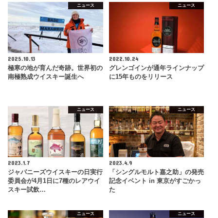
ニュース
ニュース
2025.10.13
2022.10.24
極寒の地が育んだ奇跡。世界初の
グレンゴインが通年ラインナップ
南極熟成ウイスキー誕生へ
に15年ものをリリース
ニュース
ニュース
2023.1.7
2023.4.9
ジャパニーズウイスキーの日実行
「シングルモルト嘉之助」の発売
委員会が4月1日に7種のレアウイ
記念イベント in 東京がすごかっ
スキー試飲…
た
ニュース
ニュース