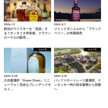
2026.1.9
2025.8.7
政治がウイスキーを「追放」す
ジャックダニエルから「ブラック
る？オンタリオ州首相、クラウン
ベリー」が米国発売
ローヤルの販売…
ニュース
ニュース
2025.2.28
2025.4.15
久住蒸溜所「Green Dram」リニ
バッファロートレース蒸溜所、ケ
ューアル！完全なブレンデッドモ
ンタッキー州の洪水被害から回復
ルト…
へ