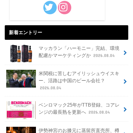
新着エントリー
マッカラン「ハーモニー」完結、環境
配慮かマーケティングか
2026.08.04
米関税に苦しむアイリッシュウイスキ
ー、活路は中国のビール会社？
2026.08.04
ベンロマック25年がTTB登録、コアレ
ンジの最長熟を更新へ
2026.08.04
伊勢神宮のお膝元に蒸留所直売所、樽