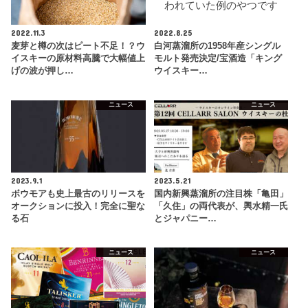
2022.11.3
2022.8.25
麦芽と樽の次はピート不足！？ウ
白河蒸溜所の1958年産シングル
イスキーの原材料高騰で大幅値上
モルト発売決定/宝酒造「キング
げの波が押し…
ウイスキー…
ニュース
ニュース
2023.9.1
2023.5.21
ボウモアも史上最古のリリースを
国内新興蒸溜所の注目株「亀田」
オークションに投入！完全に聖な
「久住」の両代表が、輿水精一氏
る石
とジャパニー…
ニュース
ニュース