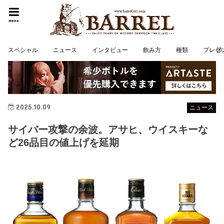
menu
スペシャル
ニュース
インタビュー
飲み方
種類
プレゼ
2025.10.09
ニュース
サイバー攻撃の余波。アサヒ、ウイスキーな
ど26品目の値上げを延期