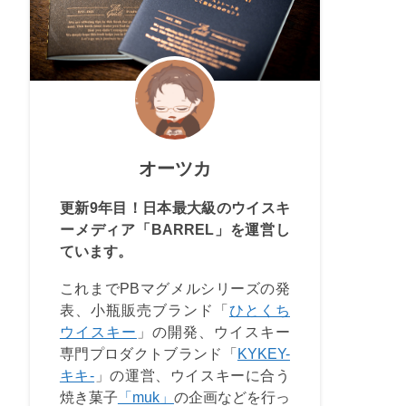
オーツカ
更新9年目！日本最大級のウイスキ
ーメディア「BARREL」を運営し
ています。
これまでPBマグメルシリーズの発
表、小瓶販売ブランド「
ひとくち
ウイスキー
」の開発、ウイスキー
専門プロダクトブランド「
KYKEY-
キキ-
」の運営、ウイスキーに合う
焼き菓子
「muk」
の企画などを行っ