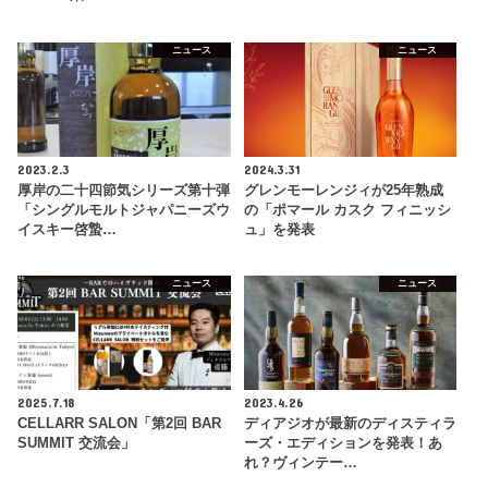
ニュース
ニュース
2023.2.3
2024.3.31
厚岸の二十四節気シリーズ第十弾
グレンモーレンジィが25年熟成
「シングルモルトジャパニーズウ
の「ポマール カスク フィニッシ
イスキー啓蟄…
ュ」を発表
ニュース
ニュース
2025.7.18
2023.4.26
CELLARR SALON「第2回 BAR
ディアジオが最新のディスティラ
SUMMIT 交流会」
ーズ・エディションを発表！あ
れ？ヴィンテー…