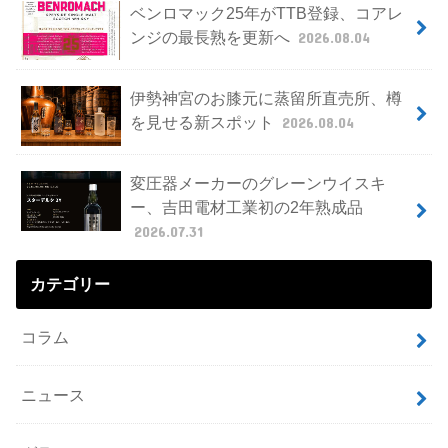
ベンロマック25年がTTB登録、コアレ
ンジの最長熟を更新へ
2026.08.04
伊勢神宮のお膝元に蒸留所直売所、樽
を見せる新スポット
2026.08.04
変圧器メーカーのグレーンウイスキ
ー、吉田電材工業初の2年熟成品
2026.07.31
カテゴリー
コラム
ニュース