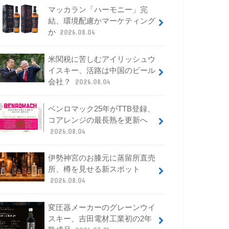
マッカラン「ハーモニー」完
結、環境配慮かマーケティング
か
2026.08.04
米関税に苦しむアイリッシュウ
イスキー、活路は中国のビール
会社？
2026.08.04
ベンロマック25年がTTB登録、
コアレンジの最長熟を更新へ
2026.08.04
伊勢神宮のお膝元に蒸留所直売
所、樽を見せる新スポット
2026.08.04
変圧器メーカーのグレーンウイ
スキー、吉田電材工業初の2年