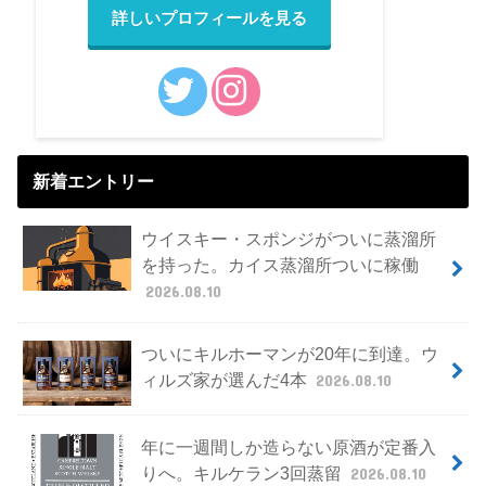
詳しいプロフィールを見る
新着エントリー
ウイスキー・スポンジがついに蒸溜所
を持った。カイス蒸溜所ついに稼働
2026.08.10
ついにキルホーマンが20年に到達。ウ
ィルズ家が選んだ4本
2026.08.10
年に一週間しか造らない原酒が定番入
りへ。キルケラン3回蒸留
2026.08.10