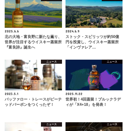
2025.6.6
2024.6.9
北の大地・富良野に新たな薫り、
ストック・スピリッツが約50億
世界が注目するウイスキー蒸留所
円を投資し、ウイスキー蒸留所
『富良詩』誕生へ
「インヴァレア…
ニュース
ニュース
2023.5.1
2025.11.22
バッファロー・トレースがピーテ
世界初！4回蒸留！ブルックラデ
ッドバーボンをつくったぞ！
ィが「X4+18」を発表！
ニュース
ニュース