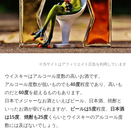
※当サイトはアフィリエイト広告を利用しています
ウイスキーはアルコール度数の高いお酒です。
アルコール度数が低いものでも
40度
程度であり、高いも
のだと
60度
を超えるものもあります。
日本でメジャーなお酒といえばビール、日本酒、焼酎と
いったお酒が挙げられますが、
ビールは5度
程度、
日本酒
は15度
、
焼酎も25度
くらいとウイスキーのアルコール度
数には及ばないでしょう。