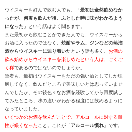
ウイスキーを好んで飲む人でも、「
最初は全然飲めなか
ったが、何度も飲んだ後、ふとした時に味がわかるよう
になった
」という話はよく聞きます。
また最初から飲むことができた人でも、ウイスキーから
お酒に入ったのではなく、
焼酎やラム、ジンなどの蒸溜
酒からウイスキーに辿り着いた
という話も多く、
お酒の
飲み始めからウイスキーを楽しめたという人は、ごくご
く稀
であるのではないのでしょうか。
筆者も、最初はウイスキーをただの強い酒としてしか理
解してなく、飲んだところで美味しいとは思っていませ
んでしたが、その後色々なお酒を経験してから再度試し
てみたところ、味の違いがわかる程度には飲めるように
なっていました。
いくつかのお酒を飲んだことで、アルコールに対する耐
性が緩くなった
こと。これが「
アルコール慣れ
」です。