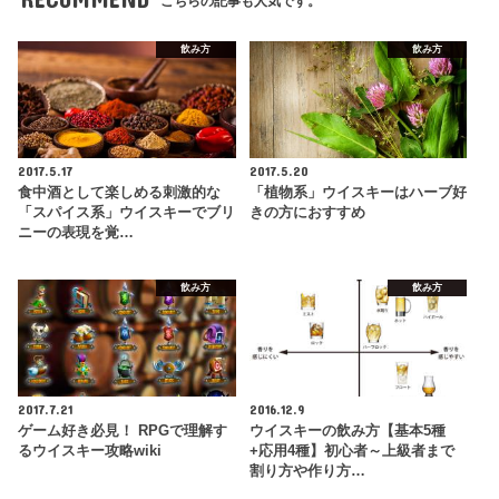
こちらの記事も人気です。
飲み方
飲み方
2017.5.17
2017.5.20
食中酒として楽しめる刺激的な
「植物系」ウイスキーはハーブ好
「スパイス系」ウイスキーでブリ
きの方におすすめ
ニーの表現を覚…
飲み方
飲み方
2017.7.21
2016.12.9
ゲーム好き必見！ RPGで理解す
ウイスキーの飲み方【基本5種
るウイスキー攻略wiki
+応用4種】初心者～上級者まで
割り方や作り方…