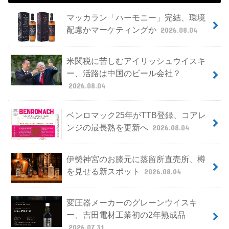
マッカラン「ハーモニー」完結、環境
配慮かマーケティングか
2026.08.04
米関税に苦しむアイリッシュウイスキ
ー、活路は中国のビール会社？
2026.08.04
ベンロマック25年がTTB登録、コアレ
ンジの最長熟を更新へ
2026.08.04
伊勢神宮のお膝元に蒸留所直売所、樽
を見せる新スポット
2026.08.04
変圧器メーカーのグレーンウイスキ
ー、吉田電材工業初の2年熟成品
2026.07.31