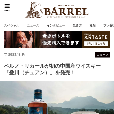
menu
スペシャル
ニュース
インタビュー
飲み方
種類
プレゼ
2023.12.14
ニュース
ペルノ・リカールが初の中国産ウイスキー
「叠川（チュアン）」を発売！