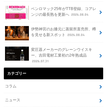
ベンロマック25年がTTB登録、コアレ
ンジの最長熟を更新へ
2026.08.04
伊勢神宮のお膝元に蒸留所直売所、樽
を見せる新スポット
2026.08.04
変圧器メーカーのグレーンウイスキ
ー、吉田電材工業初の2年熟成品
2026.07.31
カテゴリー
コラム
ニュース