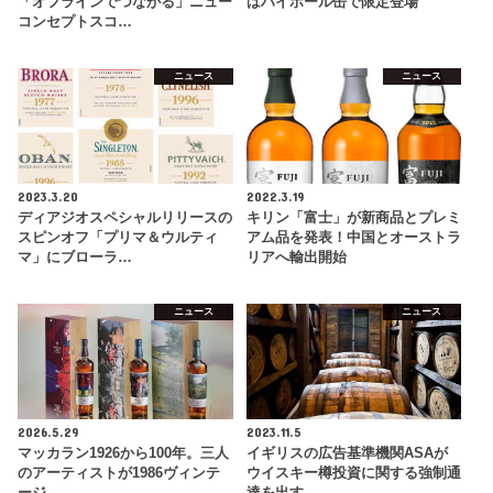
「オフラインでつながる」ニュー
はハイボール缶で限定登場
コンセプトスコ…
ニュース
ニュース
2023.3.20
2022.3.19
ディアジオスペシャルリリースの
キリン「富士」が新商品とプレミ
スピンオフ「プリマ＆ウルティ
アム品を発表！中国とオーストラ
マ」にブローラ…
リアへ輸出開始
ニュース
ニュース
2026.5.29
2023.11.5
マッカラン1926から100年。三人
イギリスの広告基準機関ASAが
のアーティストが1986ヴィンテ
ウイスキー樽投資に関する強制通
ージ…
達を出す