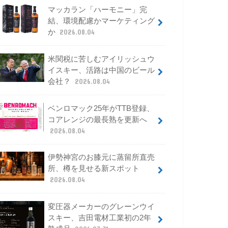
マッカラン「ハーモニー」完
結、環境配慮かマーケティング
か
2026.08.04
米関税に苦しむアイリッシュウ
イスキー、活路は中国のビール
会社？
2026.08.04
ベンロマック25年がTTB登録、
コアレンジの最長熟を更新へ
2026.08.04
伊勢神宮のお膝元に蒸留所直売
所、樽を見せる新スポット
2026.08.04
変圧器メーカーのグレーンウイ
スキー、吉田電材工業初の2年