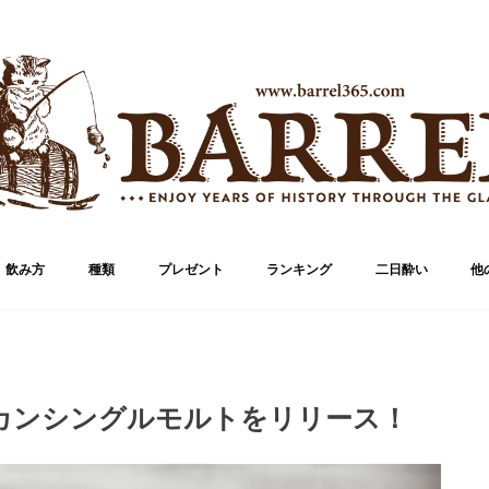
飲み方
種類
プレゼント
ランキング
二日酔い
他
ブランド
ボトル
カンシングルモルトをリリース！