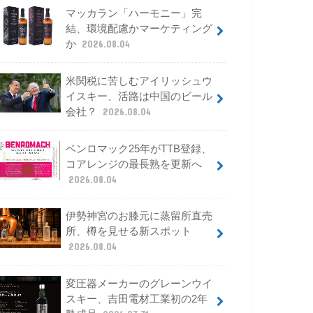
マッカラン「ハーモニー」完
結、環境配慮かマーケティング
か
2026.08.04
米関税に苦しむアイリッシュウ
イスキー、活路は中国のビール
会社？
2026.08.04
ベンロマック25年がTTB登録、
コアレンジの最長熟を更新へ
2026.08.04
伊勢神宮のお膝元に蒸留所直売
所、樽を見せる新スポット
2026.08.04
変圧器メーカーのグレーンウイ
スキー、吉田電材工業初の2年